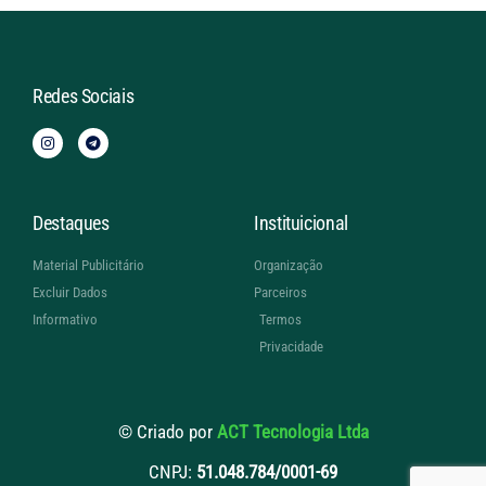
Redes Sociais
Destaques
Instituicional
Material Publicitário
Organização
Excluir Dados
Parceiros
Informativo
Termos
Privacidade
© Criado por
ACT Tecnologia Ltda
CNPJ:
51.048.784/0001-69