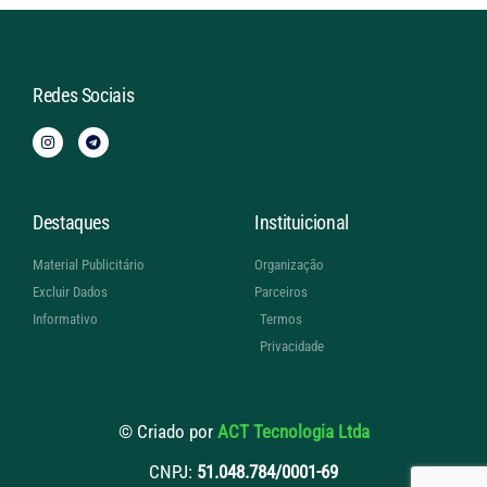
Redes Sociais
Destaques
Instituicional
Material Publicitário
Organização
Excluir Dados
Parceiros
Informativo
Termos
Privacidade
© Criado por
ACT Tecnologia Ltda
CNPJ:
51.048.784/0001-69