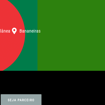
lânea
Bananeiras
SEJA PARCEIRO