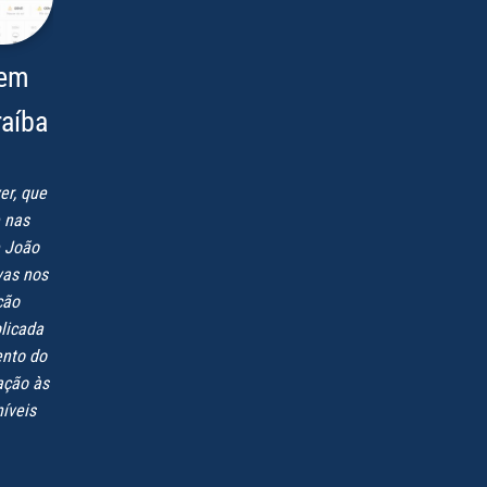
 em
raíba
er, que
e nas
e João
vas nos
ção
blicada
ento do
ação às
íveis