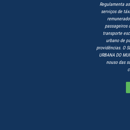
Regulamenta as 
serviços de táxi
remunerado 
passageiros c
transporte esc
urbano de pa
providências. O
URBANA DO MUN
nouso das su
c