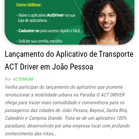
Lançamento do Aplicativo de Transporte
ACT Driver em João Pessoa
Por
ACTDRADM
Venha participar do lançamento do aplicativo que promete
revolucionar a mobilidade urbana na Paraíba O ACT DRIVER
chega para trazer mais comodidade e conveniência para os
passageiros das cidades de João Pessoa, Bayeux, Santa Rita,
Cabedelo e Campina Grande. Trata-se de um aplicativo 100%
paraibano, desenvolvido por uma empresa local com profundo
conhecimento das rotas,…