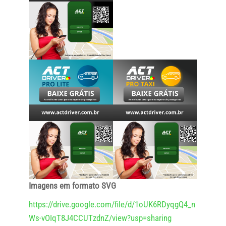
Imagens em formato SVG
https://drive.google.com/file/d/1oUK6RDyqgQ4_n
Ws-vOIqT8J4CCUTzdnZ/view?usp=sharing