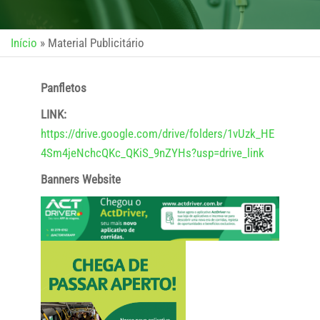
Início
»
Material Publicitário
Panfletos
LINK:
https://drive.google.com/drive/folders/1vUzk_HE
4Sm4jeNchcQKc_QKiS_9nZYHs?usp=drive_link
Banners Website